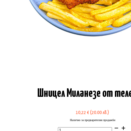
Шницел Миланезе от тел
10,22
€
(20.00 лв.)
Налично за предварителни продажби
количество
за