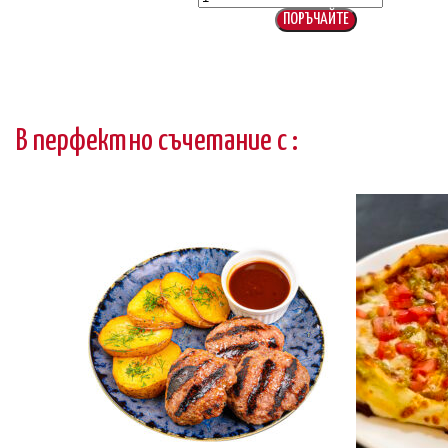
Шницел
Миланезе
ПОРЪЧАЙТЕ
от
телешко
В перфектно съчетание с :