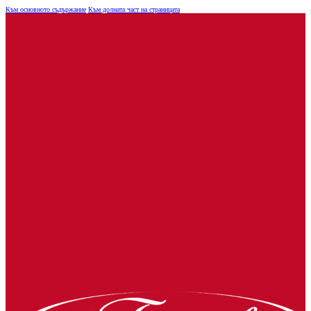
Към основното съдържание
Към долната част на страницата