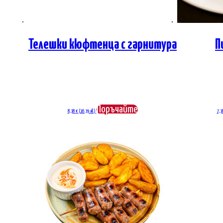
Телешки кюфтенца с гарнитура
П
Поръчайте
8,38
€
(16.39 лв.)
7,3