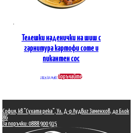
Телешки наденички на шиш с
гарнитура картофи соте и
пикантен сос
Поръчайте
7,87
€
(15.39 лв.)
София, кв "Сухата река", Ул. Д-р Лудвиг Заменхов, до Блок
86
За поръчки: 0888 900 915