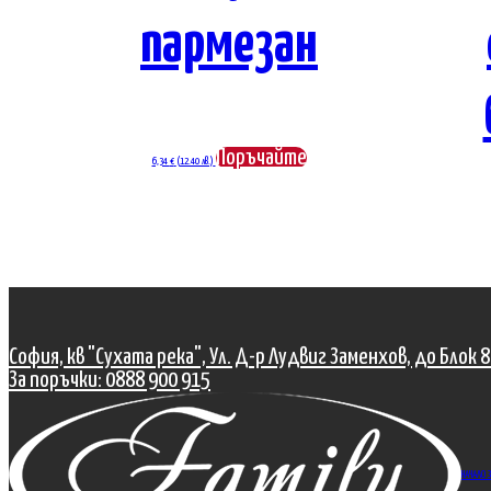
пармезан
Поръчайте
6,34
€
(12.40 лв.)
София, кв "Сухата река", Ул. Д-р Лудвиг Заменхов, до Блок 
За поръчки: 0888 900 915
НАЧАЛО