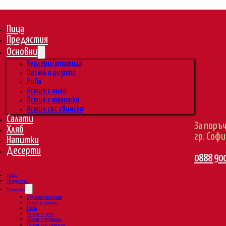
Пица
Предястия
Основни
Бургери/тортила
Паста и ризото
Риба
Ястия с пиле
Ястия с телешко
Ястия със свинско
Салати
За поръ
Хляб
гр. Софи
Напитки
Десерти
0888 90
Пица
Предястия
Основни
Бургери/тортила
Паста и ризото
Риба
Ястия с пиле
Ястия с телешко
Ястия със свинско