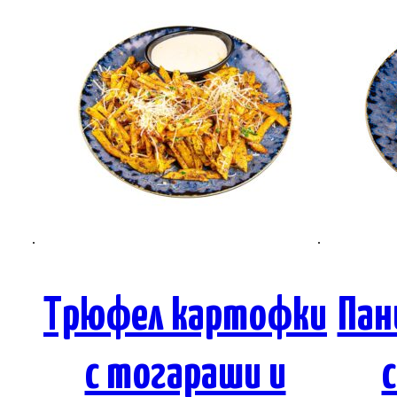
Трюфел картофки
Пан
с тогараши и