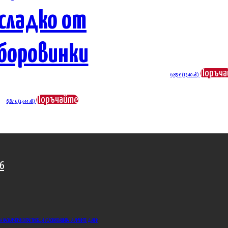
сладко от
боровинки
Поръча
6,85
€
(13.40 лв.)
Поръчайте
6,87
€
(13.44 лв.)
86
ЗА НАС
КАРИЕРИ
КОНТАКТИ
ОБЩИ УСЛОВИЯ
ЗАШИТА НА ЛИЧНИТЕ ДАННИ