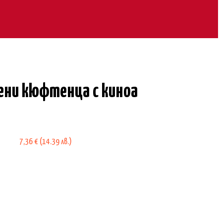
ени кюфтенца с киноа
7,36
€
(14.39 лв.)