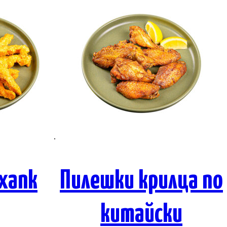
хапк
Пилешки крилца по
китайски