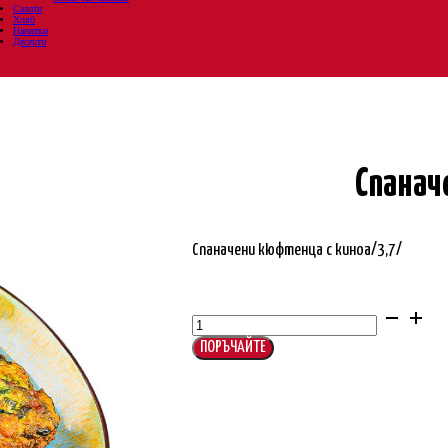
Салати
Хляб
Напитки
Десерти
Спанач
Спаначени кюфтенца с киноа/3,7/
количество
за
Спаначени
кюфтенца
ПОРЪЧАЙТЕ
с
киноа