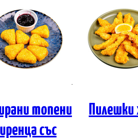
ирани топени
Пилешки 
сиренца със