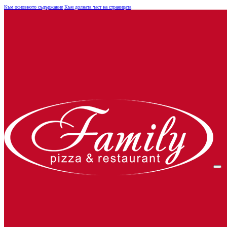
Към основното съдържание
Към долната част на страницата