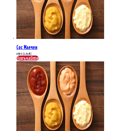
Сос Млечен
0,66
€
(1.29 лв.)
Поръчайте