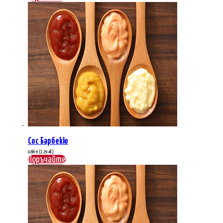
Сос Барбекю
0,66
€
(1.29 лв.)
Поръчайте