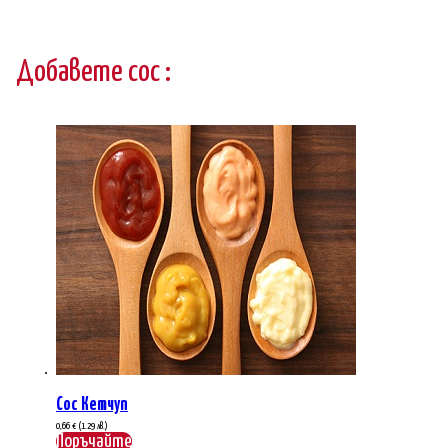
Добавете сос :
Сос Кетчуп
0,66
€
(1.29 лв.)
Поръчайте