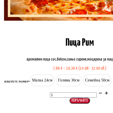
Пица Рим
ароматен пица сос,бекон,синьо сирене,моцарела за пи
Price
7,66
€
–
16,36
€
(14.98 - 32.00 лв.)
range:
7,66 €
Малка 24см
Голяма 30см
Семейна 50см
through
Малка 24см
Голяма 30см
Семейна 50см
ИЗБЕРЕТЕ РАЗМЕР*
16,36 €
количество
за
Пица
Рим
ПОРЪЧАЙТЕ