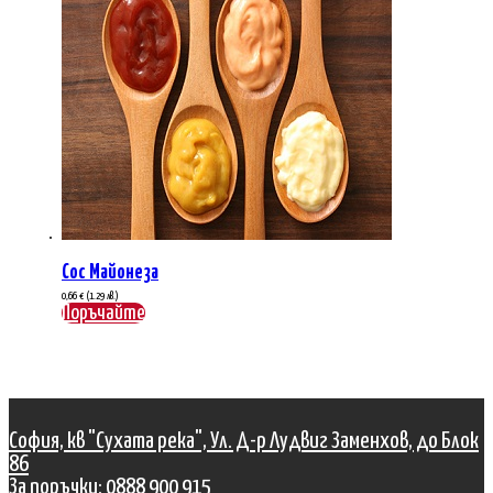
Сос Майонеза
0,66
€
(1.29 лв.)
Поръчайте
София, кв "Сухата река", Ул. Д-р Лудвиг Заменхов, до Блок
86
За поръчки: 0888 900 915