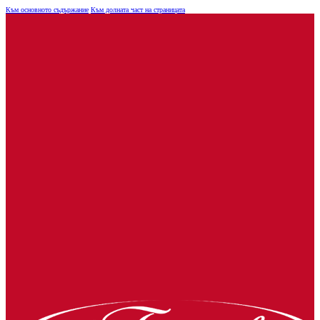
Към основното съдържание
Към долната част на страницата