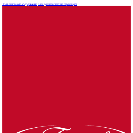
Към основното съдържание
Към долната част на страницата