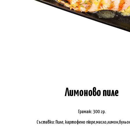
Лимоново пиле
Грамаж: 300 гр.
Съставки: Пиле, картофено пюре,масло,лимон,бульо