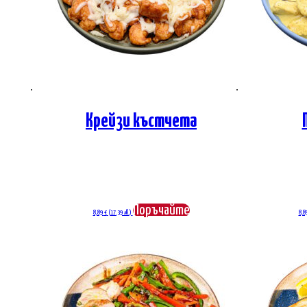
Крейзи къстчета
Поръчайте
8,89
€
(17.39 лв.)
8,8