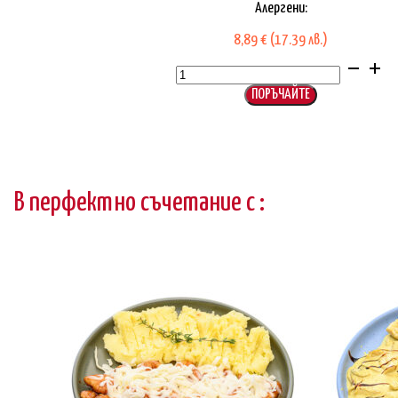
Алергени:
8,89
€
(17.39 лв.)
количество
за
Лимоново
пиле
ПОРЪЧАЙТЕ
В перфектно съчетание с :