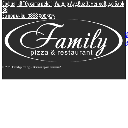
София, кв "Сухата река", Ул. Д-р Лудвиг Заменхов, до Блок
86
За поръчки: 0888 900 915
НА
КАР
ОБ
УСЛ
© 2026 Familypizza.bg – Всички права запазени!