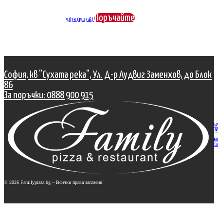
Поръчайте
9,83
€
(19.23 лв.)
София, кв "Сухата река", Ул. Д-р Лудвиг Заменхов, до Блок
86
За поръчки: 0888 900 915
НА
КАР
ОБ
УСЛ
© 2026 Familypizza.bg – Всички права запазени!