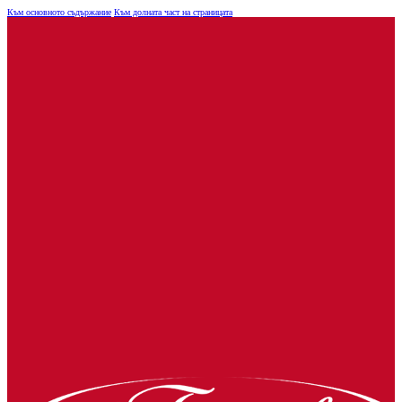
Към основното съдържание
Към долната част на страницата