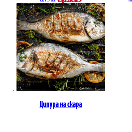
8,89
€
(17.39 лв.)
8,8
Ципура на скара