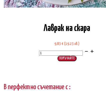
Лаврак на скара
9,83
€
(19.23 лв.)
количество
за
Лаврак
на
ПОРЪЧАЙТЕ
скара
В перфектно съчетание с :